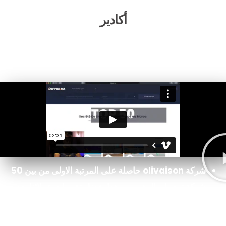
أكادير
شَريكُكُمْ فِي مَجَالْ التَّوْصِيلْ السَّريعْ
شركة olivaison حاصلة على المرتبة الاولى من بين 50
شركة توصيل بالمغرب, و هدا بفضل تقييمات عملائنا بعد
إقتناعهم بجودة الخدمات المقدمة من طرف olivraison.
وبهذا فريق العمل دائم السهر على تطوير خدمة التوصيل